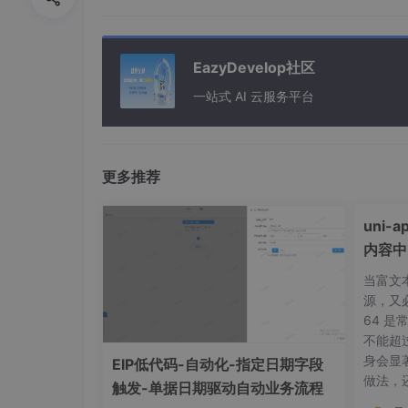
3.1. MyBatis 优化
3.2. Spring Data JPA 优化
EazyDevelop社区
一站式 AI 云服务平台
4. 典型性能实测对比
四、框架选型指南：如何选择？
1. 选择 MyBatis 的 5 大场景
更多推荐
2. 选择 Spring Data JPA 的 5
uni
3. 折中方案：共存策略（MyBatis 
内容中
五、总结
当富文
源，又
64 
概述
不能超过
身会显
EIP低代码-自动化-指定日期字段
在
Java
持久层框架中，
MyBatis
和
Spring D
做法，
触发-单据日期驱动自动业务流程
个强调
SQL 的可控性与灵活性
，另一个追求
面
DN，静