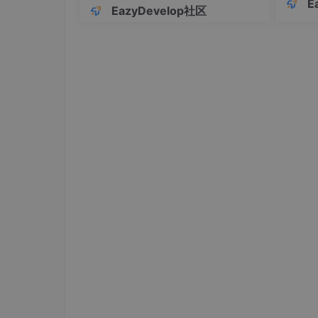
E
维护系统的关键一步。
EazyDevelop社区
避免运
这是 u
本文将从
核心理念、使用方式、性能优化、适用
静默失
目中做出更明智的技术决策。
码没跑
一、 核心特性对比表
维度
MyBatis
编程模型
半自动 ORM，
SQL 映射驱动
SQL 控制力
完全掌控
，手动编写与优化
学习曲线
平缓，熟悉 SQL 即可上手
灵活性
极高
，支持复杂 SQL、动态语句、
开发效率
中等，CRUD 需手动编码
数据库兼容性
良好，但跨库需手动调整 SQL
性能调优能力
精准直接
，可针对每条 SQL 优化