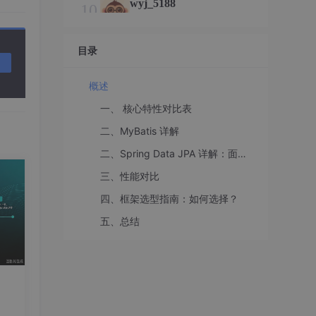
wyj_5188
10
总声望值：2
pppython
目录
11
总声望值：2
概述
xiaobao131726
12
一、 核心特性对比表
总声望值：2
二、MyBatis 详解
lmdheart
13
二、Spring Data JPA 详解：面向对象的持久化
总声望值：2
三、性能对比
Daniel
14
四、框架选型指南：如何选择？
总声望值：2
五、总结
：一
、可