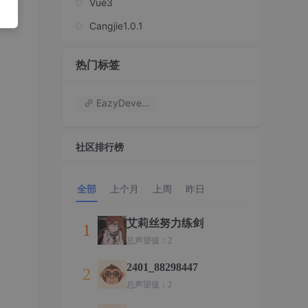
Vue3
Cangjie1.0.1
热门标签
EazyDevelop
社区排行榜
全部
上个月
上周
昨日
艾莉丝努力练剑
1
总声望值：2
2401_88298447
2
总声望值：2