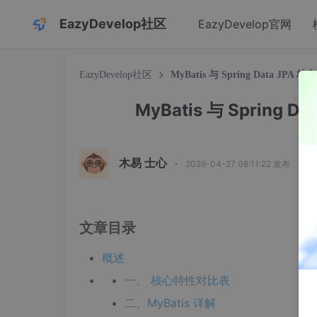
EazyDevelop社区
EazyDevelop官网
EazyDevelop社区
MyBatis 与 Spring Data 
MyBatis 与 Sprin
木易 士心
·
2026-04-27 08:11:22 发布
文章目录
概述
一、 核心特性对比表
二、MyBatis 详解