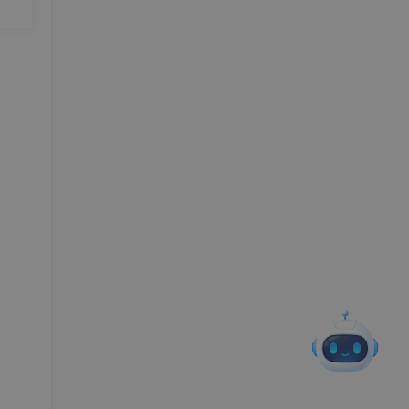
际项
n）