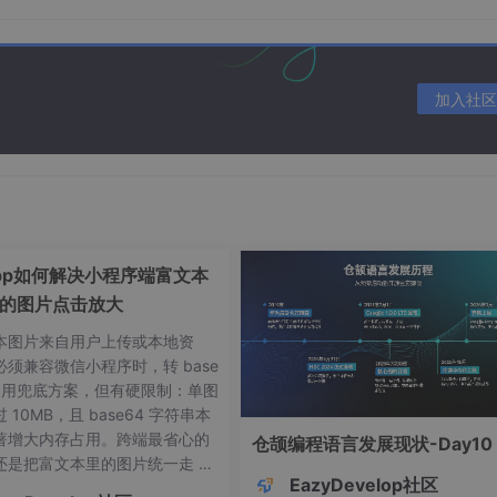
加入社区
 大场景
-app如何解决小程序端富文本
+ JPA）
的图片点击放大
本图片来自用户上传或本地资
必须兼容微信小程序时，转 base
是常用兜底方案，但有硬限制：单图
 10MB，且 base64 字符串本
著增大内存占用。跨端最省心的
仓颉编程语言发展现状-Day10
ata JPA
是两大主流选择。它们代表了两种截然不同的设计哲学
还是把富文本里的图片统一走 C
向对象的抽象与开发效率
。理解它们的本质差异，是构建高性能
EazyDevelop社区
态资源 build 时自动替换路径，