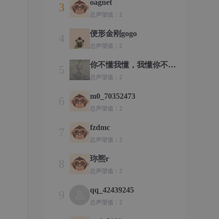
oagnet
3
总声望值：2
便形金刚gogo
4
总声望值：2
你不懂我懂，我懂你不
5
懂。
总声望值：2
m0_70352473
6
总声望值：2
fzdmc
7
总声望值：2
珎熈r
8
总声望值：2
qq_42439245
9
总声望值：2