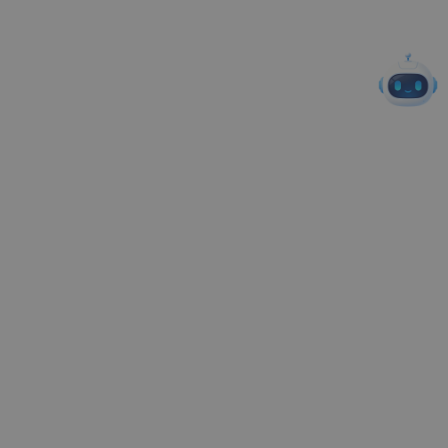
在部署形态上，MyEMS 支持从本地服务器到私有云、公有云的灵
活迁移。对于资源受限的边缘场景，也支持选择性部署核心服务，
真正做到轻量化落地。