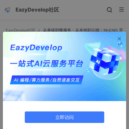
EazyDevelop社区
EazyDevelop社区
从单体到微服务・从本地到云端：MyEMS 开
源系统的架构演进与落地优势
从单体到微服务・从本地到云端：MyEMS 开源系
统的架构演进与落地优势
Ajduebdhsk
587人浏览 · 2026-05-08 10:39:43
立即访问