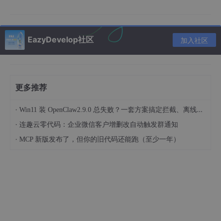
EazyDevelop社区
加入社区
更多推荐
·
Win11 装 OpenClaw2.9.0 总失败？一套方案搞定拦截、离线、权限全部报错
·
连趣云零代码：企业微信客户增删改自动触发群通知
整个系统采用前后端分离的设计理念，前端基于现代 Web 技术栈
·
MCP 新版发布了，但你的旧代码还能跑（至少一年）
构建，提供响应式的数据可视化界面；后端则由多个独立的微服务
组成，通过标准化的 RESTful API 进行通信。这种分层架构让前端
工程师与后端工程师可以并行开发，大幅提升了迭代效率。