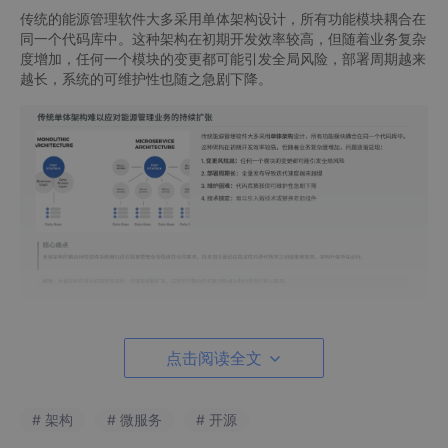
传统的能源管理软件大多采用单体架构设计，所有功能模块耦合在
同一个代码库中。这种架构在初期开发效率较高，但随着业务复杂
度增加，任何一个模块的变更都可能引发全局风险，部署周期越来
越长，系统的可维护性也随之急剧下降。
点击阅读全文
MyEMS 项目团队在早期调研了大量工业现场的实际情况后，果断
选择了微服务架构作为技术底座。这一决策并非追逐技术潮流，而
是基于对能源管理业务本质的深刻理解：数据采集、分析计算、可
# 架构
# 微服务
# 开源
视化展示、告警通知等模块天然具备独立的业务边界，解耦后能够
各自独立演进。