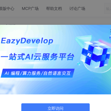
模版中心
MCP广场
帮助文档
讨论广场
cel全解析
：CSV、文本、Excel全解析
获取数据。数据获取是一项复杂且具有挑战性的工作，其难点主要
的事务类应用系统，例如财务系统或 ERP 系统。这类系统的
立即访问
e 或 SQL Server。在该类场景中可通过 JDBC 直连数据库的