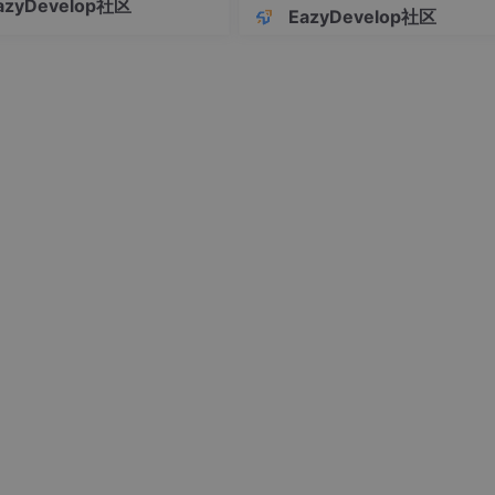
azyDevelop社区
制定了DOM元素定位策略，包括6
EazyDevelop社区
级原则和动态元素处理方法 设计
对象模型，包含登录页和首页的
素定义 展示了用户登录和商品购
典