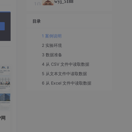
wyj_5188
10
总声望值：2
pppython
目录
11
总声望值：2
1 案例说明
xiaobao131726
12
2 实验环境
总声望值：2
3 数据准备
lmdheart
13
4 从 CSV 文件中读取数据
总声望值：2
5 从文本文件中读取数据
Daniel
14
6 从 Excel 文件中读取数据
总声望值：2
件右
P网