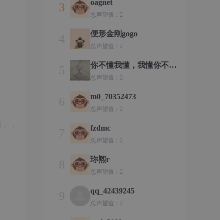
oagnet
3
总声望值：2
便形金刚gogo
4
总声望值：2
你不懂我懂，我懂你不
5
懂。
总声望值：2
m0_70352473
6
总声望值：2
目」，
fzdmc
7
总声望值：2
珎熈r
8
总声望值：2
qq_42439245
9
总声望值：2