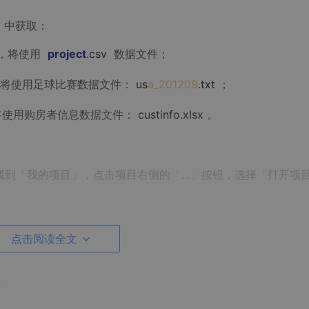
」中获取：
节，将使用
project
.csv
数据文件；
将使用足球比赛数据文件：
us
a_201209
.txt
；
，将使用购房者信息数据文件：
custinfo.xlsx
。
，找到「我的项目」，点击项目右侧的「…」按钮，选择「打开项
点击阅读全文