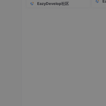
E
EazyDevelop社区
结构 
级优先
了页面
关键元
买两个