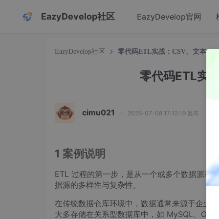
EazyDevelop社区
EazyDevelop官网
EazyDevelop社区
零代码ETL实战：CSV、文本、Ex
零代码ETL实战
cimu021
·
2026-07-08 17:12:19 发布
1 案例说明
ETL 过程的第一步，是从一个或多个数据源
据源的多样性与复杂性。
在传统数据仓库环境中，数据通常来源于企业内部
大多存储在关系型数据库中，如 MySQL、Oracl