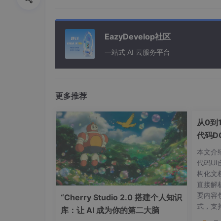
EazyDevelop社区
一站式 AI 云服务平台
更多推荐
从0到
代码D
本文介
代码U
构化文
直接解
点击页面右侧的「公共空间」，切换至「数据
要内容
“Cherry Studio 2.0 搭建个人知识
侧的「更多」按钮，选择「导出」选项；
式，支
库：让 AI 成为你的第二大脑
景 提