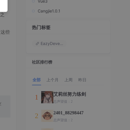
Vue3
Cangjie1.0.1
之
热门标签
过这些
EazyDevelop
社区排行榜
全部
上个月
上周
昨日
艾莉丝努力练剑
1
总声望值：2
业
2401_88298447
2
总声望值：2