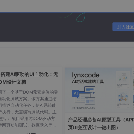
加入社区
1搭建AI驱动的UI自动化：无
OM设计文档
绍了一个基于DOM元素定位的零
I自动化测试方案。该方案通过结
档描述自动化任务，使AI系统能
析执行，无需编写测试代码。主
资源」标签页，找到资源名称为
porject.
csv
的文件，点击该文
包括： 项目采用纯DOM驱动方
产品经理必备AI原型工具（AP
持网页功能测试、数据录入等场
页UI交互设计一键出图）
供详细的环境配置指南和项目目录