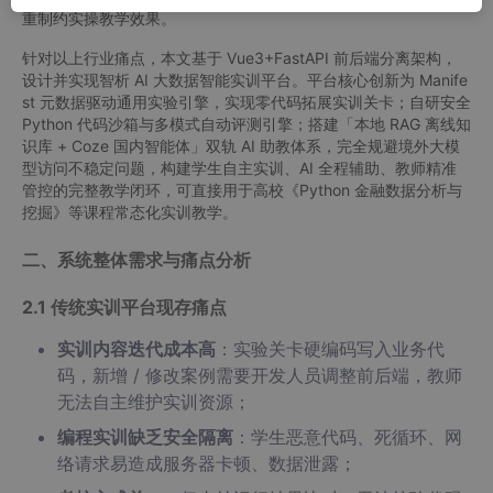
重制约实操教学效果。
针对以上行业痛点，本文基于 Vue3+FastAPI 前后端分离架构，
设计并实现智析 AI 大数据智能实训平台。平台核心创新为 Manife
st 元数据驱动通用实验引擎，实现零代码拓展实训关卡；自研安全
Python 代码沙箱与多模式自动评测引擎；搭建「本地 RAG 离线知
识库 + Coze 国内智能体」双轨 AI 助教体系，完全规避境外大模
型访问不稳定问题，构建学生自主实训、AI 全程辅助、教师精准
管控的完整教学闭环，可直接用于高校《Python 金融数据分析与
挖掘》等课程常态化实训教学。
二、系统整体需求与痛点分析
2.1 传统实训平台现存痛点
实训内容迭代成本高
：实验关卡硬编码写入业务代
码，新增 / 修改案例需要开发人员调整前后端，教师
无法自主维护实训资源；
编程实训缺乏安全隔离
：学生恶意代码、死循环、网
络请求易造成服务器卡顿、数据泄露；