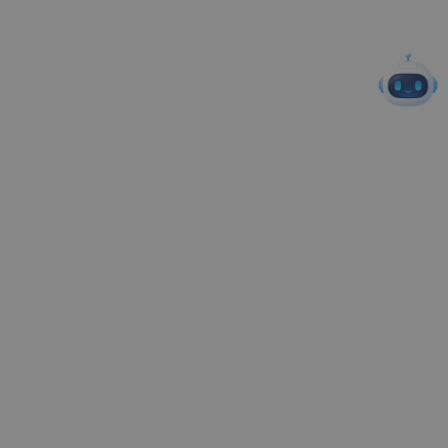
端
+ Pinia + ECharts/GL
支持 2D/3D 可视化
后
FastAPI + SQLAlchemy + P
高性能异步接口，适配
端
ython3.10+
高并发实训场景
数
存储用户、班级、作
据
MySQL8.x
业、学情等业务数据
库
AI
本地轻量化 RAG、Coze 智
纯国内可用，无境外模
能
能体 API
型依赖
力
运
行
独立子进程沙箱、JWT 权限
隔离学生代码，分级管
安
鉴权
控用户权限
全
3.2 整体业务流程
数据预处理
：教材配套 CSV 金融数据集、实训代码