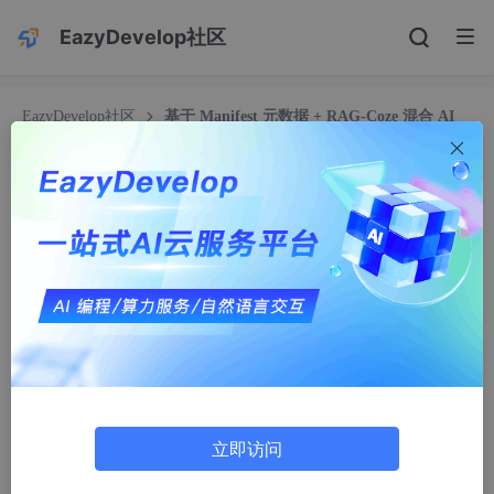
EazyDevelop社区
EazyDevelop社区
基于 Manifest 元数据 + RAG-Coze 混合 AI
的 Python 大数据智能实训平台设计与实现
基于 Manifest 元数据 + RAG-Coze 混合 AI 的 Pyt
hon 大数据智能实训平台设计与实现
白日梦画饼大师
475人浏览 · 2026-07-09 14:15:53
一、前言
随着高校数字化教学改革推进，Python 数据分析、人工智能、金
融量化等课程实训需求持续暴涨，但传统线上实训平台普遍存在实
训案例固化、更新成本高、学生编程卡点无即时指导、教学数据割
立即访问
裂、缺少智能辅助等痛点。教师新增实训内容需要修改前后端代
码，学生代码报错只能等待线下答疑，班级学情无法量化分析，严