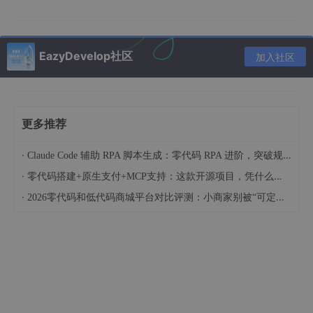
化实训考核；
构建离线 RAG+Coze 智能体混合 AI 体系，多级降级
保障无网络也可基础答疑；
EazyDevelop社区
加入社区
打通备课、课堂、作业、批阅、学情分析全流程，形
成教学闭环；
基于 ECharts 实现实训结果、班级学情、个人知识图
谱可视化展示。
更多推荐
三、系统整体架构与技术选型
·
Claude Code 辅助 RPA 脚本生成：零代码 RPA 进阶，突破规则自动化局限
·
零代码搭建+原生支付+MCP支持：这款开源项目，凭什么让企业级AI应用不再赔钱？
3.1 技术栈整体方案
·
2026零代码和低代码商城平台对比评测：小商家别被“可定制”拖慢
平台采用标准前后端分离架构，兼顾开发效率、运行稳定性与高校
部署兼容性：
分
技术方案
版本说明
层
前
Vue3 + Vite + Element Plus
Vue3.5、ECharts6.1，