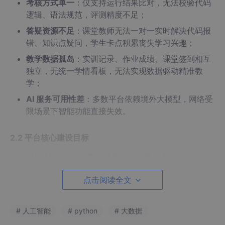
考核方式单一
：仅支持运行结果比对，无法校验代码
逻辑、语法规范，评测精度不足；
答疑资源不足
：课堂教师无法一对一实时解决代码报
错、知识点疑问，学生卡点积累丧失学习兴趣；
教学数据孤岛
：实训记录、作业成绩、课堂签到相互
独立，无统一学情看板，无法实现数据驱动精准教
学；
AI 服务可用性差
：多数平台依赖境外大模型，网络受
限场景下智能功能直接失效。
2.2 平台核心建设目标
自研 Manifest 元数据通用实验引擎，上传标准化 ZIP
包即可新增实训模块，做到零代码拓展；
点击阅读全文
搭建程序编程 + 可视化界面双实训模式，兼顾零基础
入门与高阶代码实操；
# 人工智能
# python
# 大数据
实现隔离式代码沙箱 + 多规则自动评测，全流程自动